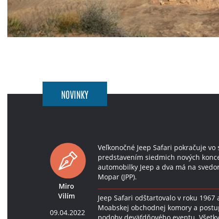
NOVINKY
Veľkonočné Jeep Safari pokračuje vo s
predstavením siedmich nových koncep
automobilky Jeep a dva má na svedom
Mopar (JPP).
Miro
Vilím
Jeep Safari odštartovalo v roku 1967
Moabskej obchodnej komory a postup
09.04.2022
podoby deväťdňového eventu. Všetky 