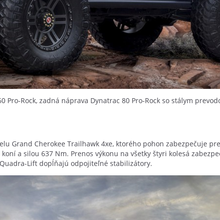
60 Pro-Rock, zadná náprava Dynatrac 80 Pro-Rock so stálym prevo
lu Grand Cherokee Trailhawk 4xe, ktorého pohon zabezpečuje prep
koní a silou 637 Nm. Prenos výkonu na všetky štyri kolesá zabez
uadra-Lift dopĺňajú odpojiteľné stabilizátory.