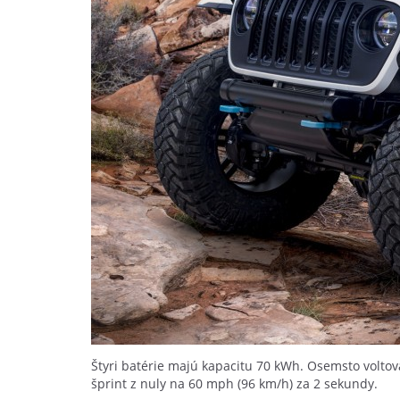
Štyri batérie majú kapacitu 70 kWh. Osemsto volt
šprint z nuly na 60 mph (96 km/h) za 2 sekundy.