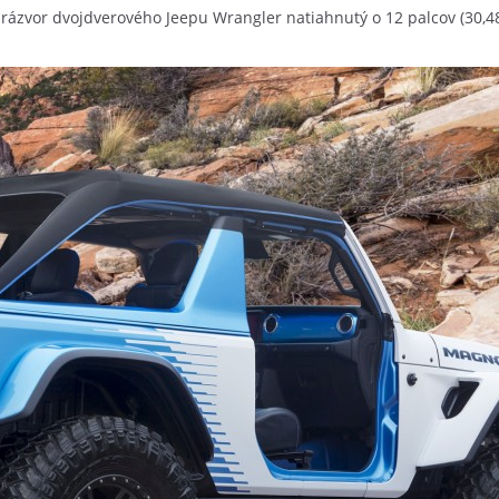
l rázvor dvojdverového Jeepu Wrangler natiahnutý o 12 palcov (30,4