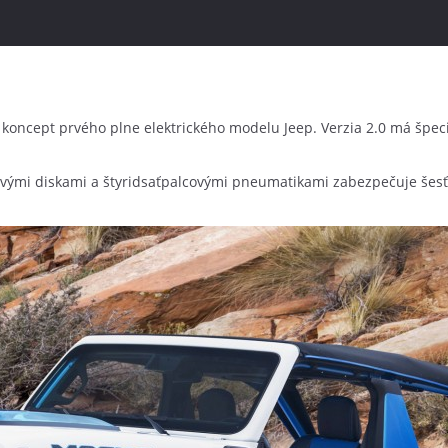
ncept prvého plne elektrického modelu Jeep. Verzia 2.0 má špecif
lcovými diskami a štyridsaťpalcovými pneumatikami zabezpečuje š