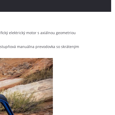
ický elektrický motor s axiálnou geometriou
esťstupňová manuálna prevodovka so skráteným