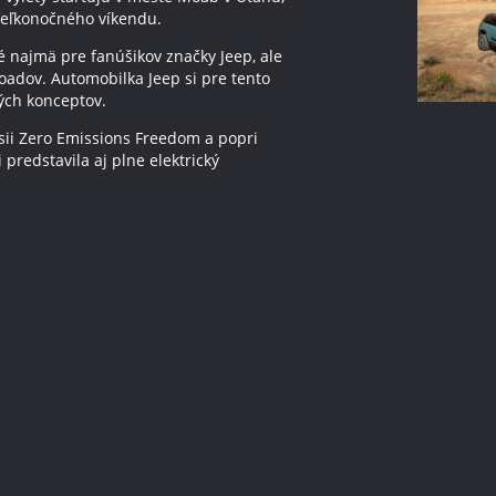
Veľkonočného víkendu.
é najmä pre fanúšikov značky Jeep, ale
roadov. Automobilka Jeep si pre tento
ných konceptov.
sii Zero Emissions Freedom a popri
redstavila aj plne elektrický