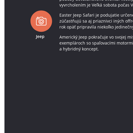
vyvrcholením je Veľká sobota počas 
Easter Jeep Safari je podujatie určen
zúčastňujú sa aj priaznivci iných off
rok opäť pripravila niekoľko jedineč
Jeep
Americký Jeep pokračuje vo svojej mi
exemplároch so spaľovacími motormi p
a hybridný koncept.