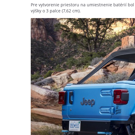
Pre vytvorenie priestoru na umiestnenie batérií bo
výšky o 3 palce (7,62 cm).