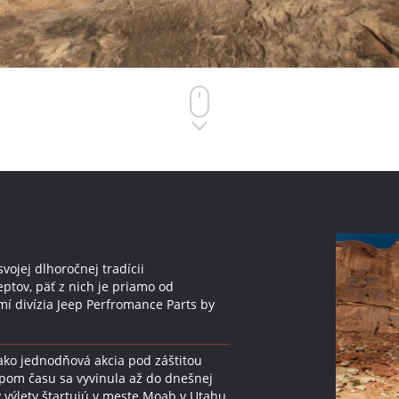
vojej dlhoročnej tradícii
tov, päť z nich je priamo od
í divízia Jeep Perfromance Parts by
 ako jednodňová akcia pod záštitou
om času sa vyvinula až do dnešnej
výlety štartujú v meste Moab v Utahu,