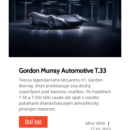
Gordon Murray Automotive T.33
Tvorca legendárneho McLarenu F1, Gordon
Murray, dnes predstavuje svoj druhý
superšport pod vlastnou značkou. Po modeloch
T.50 a T.50s Niki Lauda ide opäť o vozidlo
poháňané dvanásťvalcovým atmosféricky
plneným motorom.
ČÍTAŤ VIAC
Miro Vilím
27.01.2022