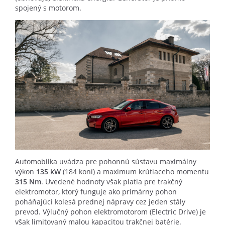
spojený s motorom.
Automobilka uvádza pre pohonnú sústavu maximálny
výkon
135 kW
(184 koní) a maximum krútiaceho momentu
315 Nm
. Uvedené hodnoty však platia pre trakčný
elektromotor, ktorý funguje ako primárny pohon
poháňajúci kolesá prednej nápravy cez jeden stály
prevod. Výlučný pohon elektromotorom (Electric Drive) je
však limitovaný malou kapacitou trakčnej batérie.