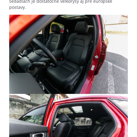
sedadlách je dostatočne veľkorysý aj pre európske
postavy.