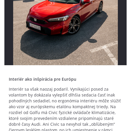
Interiér ako inšpirácia pre Európu
Interiér sa však naozaj podaril. Vynikajúci posed za
volantom by dokázala vylepšiť dlhšia sedacia časť inak
pohodlných sedadiel, no ergonómia interiéru môže slúžiť
ako vzor aj európskemu etalónu kompaktnej triedy. Na
rozdiel od Golfu má Civic fyzické ovládače klimatizácie,
ktoré svojim prevedením vzdialene pripomínajú staré
dobré časy Audi. Ani Civic sa nevyhol tak „obľúbeným“
čiernym lesklým plastom, no ich umiestnenie v rámci