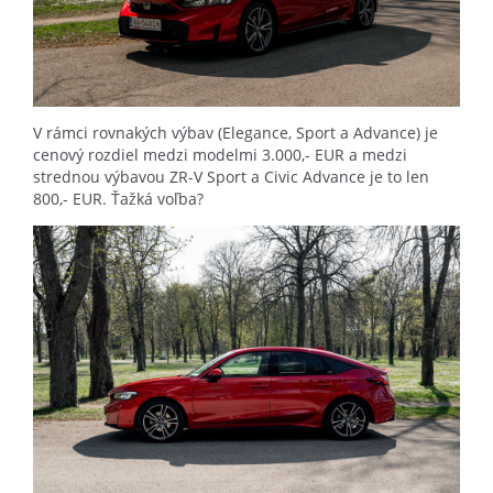
V rámci rovnakých výbav (Elegance, Sport a Advance) je
cenový rozdiel medzi modelmi 3.000,- EUR a medzi
strednou výbavou ZR-V Sport a Civic Advance je to len
800,- EUR. Ťažká voľba?