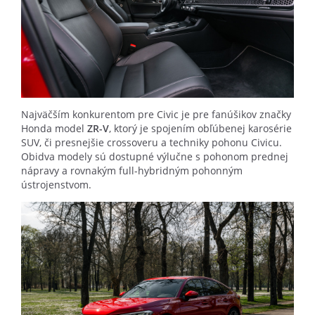
Najväčším konkurentom pre Civic je pre fanúšikov značky
Honda model
ZR-V
, ktorý je spojením obľúbenej karosérie
SUV, či presnejšie crossoveru a techniky pohonu Civicu.
Obidva modely sú dostupné výlučne s pohonom prednej
nápravy a rovnakým full-hybridným pohonným
ústrojenstvom.