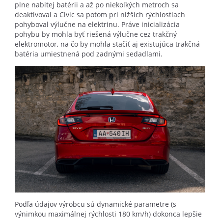
plne nabitej batérii a až po niekoľkých metroch sa
deaktivoval a Civic sa potom pri nižších rýchlostiach
pohyboval výlučne na elektrinu. Práve inicializácia
pohybu by mohla byť riešená výlučne cez trakčný
elektromotor, na čo by mohla stačiť aj existujúca trakčná
batéria umiestnená pod zadnými sedadlami.
Podľa údajov výrobcu sú dynamické parametre (s
výnimkou maximálnej rýchlosti 180 km/h) dokonca lepšie