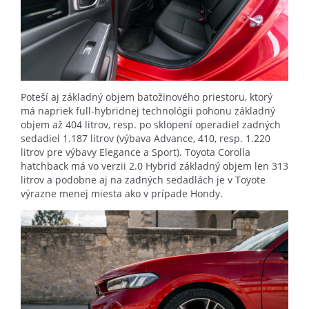
Poteší aj základný objem batožinového priestoru, ktorý
má napriek full-hybridnej technológii pohonu základný
objem až 404 litrov, resp. po sklopení operadiel zadných
sedadiel 1.187 litrov (výbava Advance, 410, resp. 1.220
litrov pre výbavy Elegance a Sport). Toyota Corolla
hatchback má vo verzii 2.0 Hybrid základný objem len 313
litrov a podobne aj na zadných sedadlách je v Toyote
výrazne menej miesta ako v prípade Hondy.