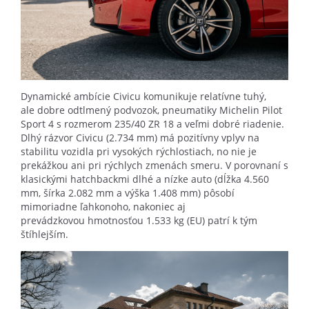
Dynamické ambície Civicu komunikuje relatívne tuhý,
ale dobre odtlmený podvozok, pneumatiky Michelin Pilot
Sport 4 s rozmerom 235/40 ZR 18 a veľmi dobré riadenie.
Dlhý rázvor Civicu (2.734 mm) má pozitívny vplyv na
stabilitu vozidla pri vysokých rýchlostiach, no nie je
prekážkou ani pri rýchlych zmenách smeru. V porovnaní s
klasickými hatchbackmi dlhé a nízke auto (dĺžka 4.560
mm, šírka 2.082 mm a výška 1.408 mm) pôsobí
mimoriadne ľahkonoho, nakoniec aj
prevádzkovou hmotnosťou 1.533 kg (EU) patrí k tým
štíhlejším.