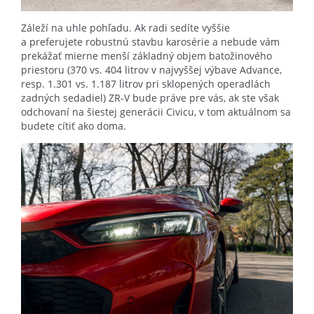
Záleží na uhle pohľadu. Ak radi sedíte vyššie
a preferujete robustnú stavbu karosérie a nebude vám
prekážať mierne menší základný objem batožinového
priestoru (370 vs. 404 litrov v najvyššej výbave Advance,
resp. 1.301 vs. 1.187 litrov pri sklopených operadlách
zadných sedadiel) ZR-V bude práve pre vás, ak ste však
odchovaní na šiestej generácii Civicu, v tom aktuálnom sa
budete cítiť ako doma.