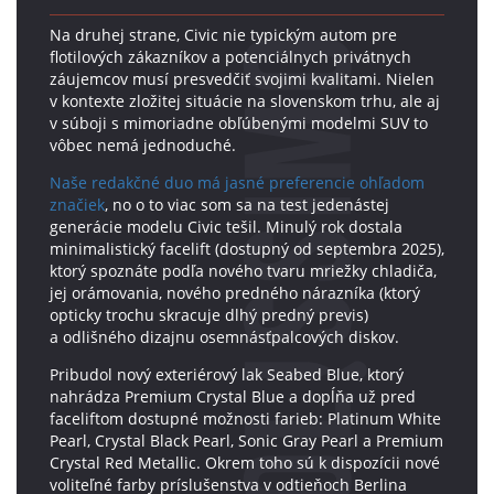
Na druhej strane, Civic nie typickým autom pre
flotilových zákazníkov a potenciálnych privátnych
záujemcov musí presvedčiť svojimi kvalitami. Nielen
v kontexte zložitej situácie na slovenskom trhu, ale aj
v súboji s mimoriadne obľúbenými modelmi SUV to
vôbec nemá jednoduché.
Naše redakčné duo má jasné preferencie ohľadom
značiek
, no o to viac som sa na test jedenástej
generácie modelu Civic tešil. Minulý rok dostala
minimalistický facelift (dostupný od septembra 2025),
ktorý spoznáte podľa nového tvaru mriežky chladiča,
jej orámovania, nového predného nárazníka (ktorý
opticky trochu skracuje dlhý predný previs)
a odlišného dizajnu osemnásťpalcových diskov.
Pribudol nový exteriérový lak Seabed Blue, ktorý
nahrádza Premium Crystal Blue a dopĺňa už pred
faceliftom dostupné možnosti farieb: Platinum White
Pearl, Crystal Black Pearl, Sonic Gray Pearl a Premium
Crystal Red Metallic. Okrem toho sú k dispozícii nové
voliteľné farby príslušenstva v odtieňoch Berlina