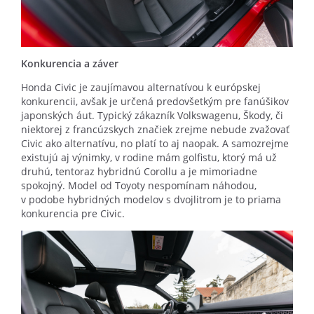
Konkurencia a záver
Honda Civic je zaujímavou alternatívou k európskej
konkurencii, avšak je určená predovšetkým pre fanúšikov
japonských áut. Typický zákazník Volkswagenu, Škody, či
niektorej z francúzskych značiek zrejme nebude zvažovať
Civic ako alternatívu, no platí to aj naopak. A samozrejme
existujú aj výnimky, v rodine mám golfistu, ktorý má už
druhú, tentoraz hybridnú Corollu a je mimoriadne
spokojný. Model od Toyoty nespomínam náhodou,
v podobe hybridných modelov s dvojlitrom je to priama
konkurencia pre Civic.