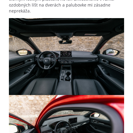
ozdobných líšt na dverách a palubovke mi zásadne
neprekáža.