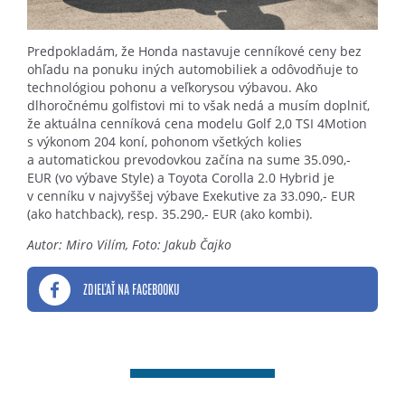
Predpokladám, že Honda nastavuje cenníkové ceny bez
ohľadu na ponuku iných automobiliek a odôvodňuje to
technológiou pohonu a veľkorysou výbavou. Ako
dlhoročnému golfistovi mi to však nedá a musím doplniť,
že aktuálna cenníková cena modelu Golf 2,0 TSI 4Motion
s výkonom 204 koní, pohonom všetkých kolies
a automatickou prevodovkou začína na sume 35.090,-
EUR (vo výbave Style) a Toyota Corolla 2.0 Hybrid je
v cenníku v najvyššej výbave Exekutive za 33.090,- EUR
(ako hatchback), resp. 35.290,- EUR (ako kombi).
Autor: Miro Vilím, Foto: Jakub Čajko
ZDIEĽAŤ NA FACEBOOKU