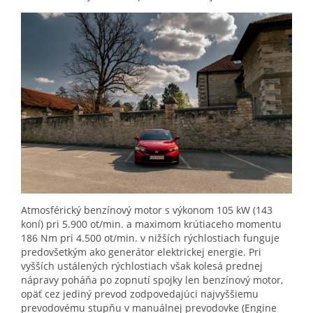
Atmosférický benzínový motor s výkonom 105 kW (143
koní) pri 5.900 ot/min. a maximom krútiaceho momentu
186 Nm pri 4.500 ot/min. v nižších rýchlostiach funguje
predovšetkým ako generátor elektrickej energie. Pri
vyšších ustálených rýchlostiach však kolesá prednej
nápravy poháňa po zopnutí spojky len benzínový motor,
opäť cez jediný prevod zodpovedajúci najvyššiemu
prevodovému stupňu v manuálnej prevodovke (Engine