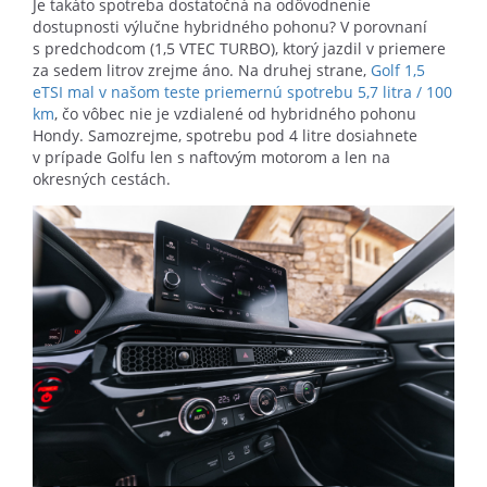
Je takáto spotreba dostatočná na odôvodnenie
dostupnosti výlučne hybridného pohonu? V porovnaní
s predchodcom (1,5 VTEC TURBO), ktorý jazdil v priemere
za sedem litrov zrejme áno. Na druhej strane,
Golf 1,5
eTSI mal v našom teste priemernú spotrebu 5,7 litra / 100
km
, čo vôbec nie je vzdialené od hybridného pohonu
Hondy. Samozrejme, spotrebu pod 4 litre dosiahnete
v prípade Golfu len s naftovým motorom a len na
okresných cestách.