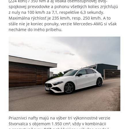
(224 koní) / 350 Nm a aj vďaka osemstupňovej dvoj-
spojkovej prevodovke a pohonu všetkých kolies zrýchľujú
z nuly na 100 km/h za 7,1, respektíve 6,3 sekundy.
Maximálna rýchlosť je 235 km/h, resp. 250 km/h. A to
stále nie je koniec ponuky, verzie Mercedes-AMG si však
necháme do iného príbehu.
Priaznivci nafty majú na výber tri výkonnostné verzie
štvorvalca s objemom 1.950 cm³, vždy v kombinácii