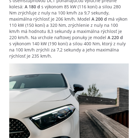
s osemstupňovou DCT poháňajúcou výlučne predné
kolesá:
A 180 d
s výkonom 85 kW (116 koní) a silou 280
Nm zrýchľuje z nuly na 100 km/h za 9,7 sekundy,
maximálna rýchlosť je 206 km/h. Model
A 200 d
má výkon
110 kW (150 koní) a 320 Nm, zrýchlenie z nuly na 100
km/h má hodnotu 8,3 sekundy a maximálna rýchlosť je
220 km/h. Na vrchole naftovej ponuky je model
A 220 d
s výkonom 140 kW (190 koní) a silou 400 Nm, ktorý z nuly
na 100 km/h zrýchli za 7,2 sekundy a jeho maximálna
rýchlosť je 235 km/h.