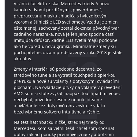
V rámci faceliftu získal Mercedes triedy A novú
kapotu s dvomi pozdĺžnymi „powerdomes“,
prepracovanú masku chladiča s hviezdicovým
vzorom a štíhlejšie LED svetlomety. Vzadu je zmien
ešte menej, zachovaný zostal dokonca pôvodný tvar
zadného nárazníka, nová je len jeho spodná časť
imitujúca difúzor. Zadné LED svetlá majú podobne
ako tie vpredu, novú grafiku. Minimálne zmeny sú
pochopiteľné, dizajn predstavený v roku 2018 je stále
aktuálny.
Zmeny v interiéri sú podobne decentné, zo
stredového tunela sa vytratil touchpad s opierkou
pre ruku a nové sú volanty s dotykovými ovládacími
plochami. Na ovládacie prvky na volante v prevedení
AMG som si stále zvykal, naopak, touchpad mi vôbec
nechýbal, pôvodné riešenie nebolo ideálne
a ovládanie cez dotykovú obrazovku je vďaka
bezchybnému softvéru intuitívne a rýchle.
Na test hatchbacku nižšej strednej triedy od
Mercedesu som sa veľmi tešil, chcel som spoznať
úplný základ ponuky prémiovej značky a bol som