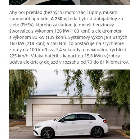
Aby bol prehľad (bežných) motorizácií úplný, musím
spomenúť aj model
A 250 e
, teda hybrid dobíjateľný zo
siete (PHEV), ktorého základom je menší benzínový
štvorvalec s výkonom 120 kW (163 koní) a elektromotor
s výkonom 80 kW (109 koní). Systémový výkon je slušných
160 kW (218 koní) a 450 Nm, čo postačuje na zrýchlenie
z nuly na 100 km/h za 7,4 sekundy a maximálnu rýchlosť
225 km/h. Vďaka batérii s kapacitou 15,6 kWh výrobca
udáva elektrický dojazd v rozsahu od 70 do 81 kilometrov.