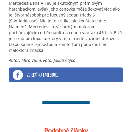
Mercedes-Benz A 180 je skutočným prémiovým
hatchbackom, avšak jeho cenovka môže šokovať viac ako
jej štvornásobok pre luxusný sedan triedy S
(Sonderklasse). Nie je to kritika, ale konštatovanie.
Najmenší Mercedes so základným motorom
pochádzajúcim od Renaultu a cenou viac ako 46 tisíc EUR
je zrkadlom luxusu, ktorý v tejto triede vozidiel dokáže s
takou samozrejmosťou a komfortom ponúknuť len
máloktorá značka.
Autor: Miro Vilím, Foto: Jakub Čajko
ZDIEĽAŤ NA FACEBOOKU
Podobné články