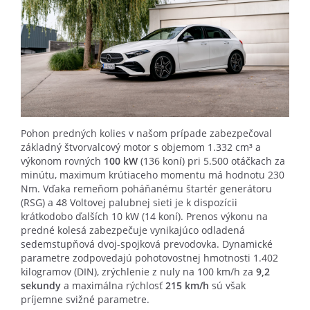
Pohon predných kolies v našom prípade zabezpečoval
základný štvorvalcový motor s objemom 1.332 cm³ a
výkonom rovných
100 kW
(136 koní) pri 5.500 otáčkach za
minútu, maximum krútiaceho momentu má hodnotu 230
Nm. Vďaka remeňom poháňanému štartér generátoru
(RSG) a 48 Voltovej palubnej sieti je k dispozícii
krátkodobo ďalších 10 kW (14 koní). Prenos výkonu na
predné kolesá zabezpečuje vynikajúco odladená
sedemstupňová dvoj-spojková prevodovka. Dynamické
parametre zodpovedajú pohotovostnej hmotnosti 1.402
kilogramov (DIN), zrýchlenie z nuly na 100 km/h za
9,2
sekundy
a maximálna rýchlosť
215 km/h
sú však
príjemne svižné parametre.