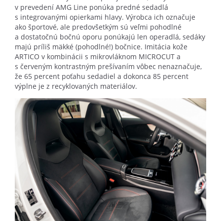
v prevedení AMG Line ponúka predné sedadlá
s integrovanými opierkami hlavy. Výrobca ich označuje
ako športové, ale predovšetkým sú veľmi pohodlné
a dostatočnú bočnú oporu ponúkajú len operadlá, sedáky
majú príliš mäkké (pohodlné!) bočnice. Imitácia kože
ARTICO v kombinácii s mikrovláknom MICROCUT a
s červeným kontrastným prešívaním vôbec nenaznačuje,
že 65 percent poťahu sedadiel a dokonca 85 percent
výplne je z recyklovaných materiálov.