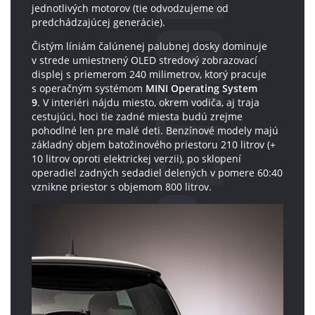
jednotlivých motorov (tie odvodzujeme od
predchádzajúcej generácie).
Čistým líniám čalúnenej palubnej dosky dominuje
v strede umiestnený OLED stredový zobrazovací
displej s priemerom 240 milimetrov, ktorý pracuje
s operačným systémom
MINI Operating System
9
. V interiéri nájdu miesto, okrem vodiča, aj traja
cestujúci, hoci tie zadné miesta budú zrejme
pohodlné len pre malé deti. Benzínové modely majú
základný objem batožinového priestoru 210 litrov (+
10 litrov oproti elektrickej verzii), po sklopení
operadiel zadných sedadiel delených v pomere 60:40
vznikne priestor s objemom 800 litrov.