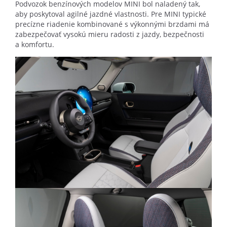
Podvozok benzínových modelov MINI bol naladený tak,
aby poskytoval agilné jazdné vlastnosti. Pre MINI typické
precízne riadenie kombinované s výkonnými brzdami má
zabezpečovať vysokú mieru radosti z jazdy, bezpečnosti
a komfortu.