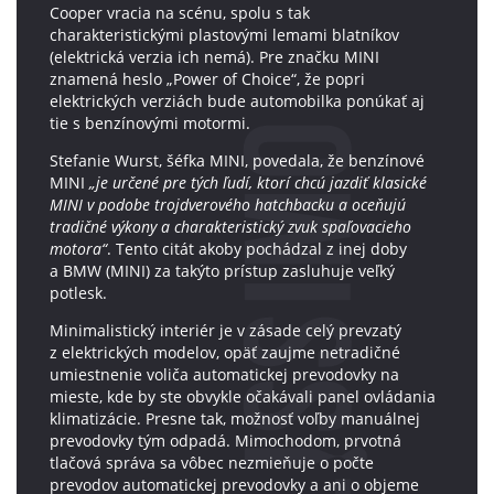
Cooper vracia na scénu, spolu s tak
charakteristickými plastovými lemami blatníkov
(elektrická verzia ich nemá). Pre značku MINI
znamená heslo „Power of Choice“, že popri
elektrických verziách bude automobilka ponúkať aj
tie s benzínovými motormi.
Stefanie Wurst, šéfka MINI, povedala, že benzínové
MINI
„je určené pre tých ľudí, ktorí chcú jazdiť klasické
MINI v podobe trojdverového hatchbacku a oceňujú
tradičné výkony a charakteristický zvuk spaľovacieho
motora“
. Tento citát akoby pochádzal z inej doby
a BMW (MINI) za takýto prístup zasluhuje veľký
potlesk.
Minimalistický interiér je v zásade celý prevzatý
z elektrických modelov, opäť zaujme netradičné
umiestnenie voliča automatickej prevodovky na
mieste, kde by ste obvykle očakávali panel ovládania
klimatizácie. Presne tak, možnosť voľby manuálnej
prevodovky tým odpadá. Mimochodom, prvotná
tlačová správa sa vôbec nezmieňuje o počte
prevodov automatickej prevodovky a ani o objeme