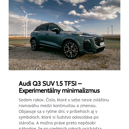
Audi Q3 SUV 1.5 TFSI –
Experimentálny minimalizmus
Sedem rokov. Číslo, ktoré v sebe nesie zvláštnu
rovnováhu medzi kontinuitou a zmenou.
Objavuje sa v rytme dní, v príbehoch aj v
symboloch, ktoré si ľudstvo odovzdáva po
stáročia. A možno práve preto nepôsobí
náhodne, že po siedmich rokoch prichádza