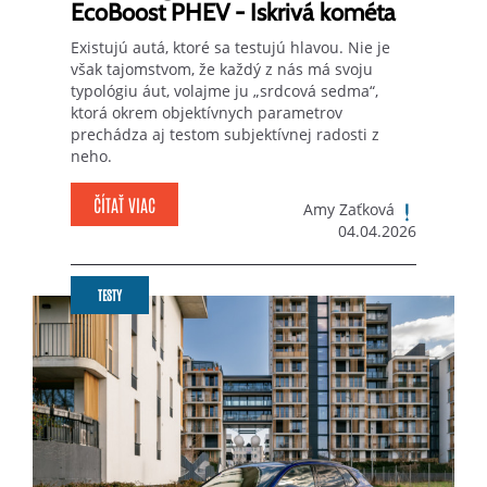
EcoBoost PHEV - Iskrivá kométa
Existujú autá, ktoré sa testujú hlavou. Nie je
však tajomstvom, že každý z nás má svoju
typológiu áut, volajme ju „srdcová sedma“,
ktorá okrem objektívnych parametrov
prechádza aj testom subjektívnej radosti z
neho.
ČÍTAŤ VIAC
Amy Zaťková
04.04.2026
TESTY