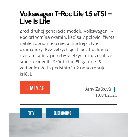
Volkswagen T-Roc Life 1.5 eTSI –
Live Is Life
Zrod druhej generácie modelu Volkswagen T-
Roc pripomína okamih, keď sa v polovici života
náhle zobudíme o niečo múdrejší. Nie
dramaticky. Bez veľkých gest, bez búchania
dverami a bez potreby všetkým dokazovať, že
sme sa zmenili. Skôr ticho. Elegantne. S
vedomím, že to podstatné už nepotrebuje
kričať.
ČÍTAŤ VIAC
Amy Zaťková
19.04.2026
TESTY
ELECTRISSIMO